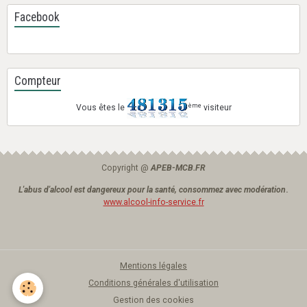
Facebook
Compteur
ème
Vous êtes le
visiteur
Copyright @
APEB-MCB.FR
L'abus d'alcool est dangereux pour la santé, consommez avec modération
.
www.alcool-info-service.fr
Mentions légales
Conditions générales d'utilisation
Gestion des cookies