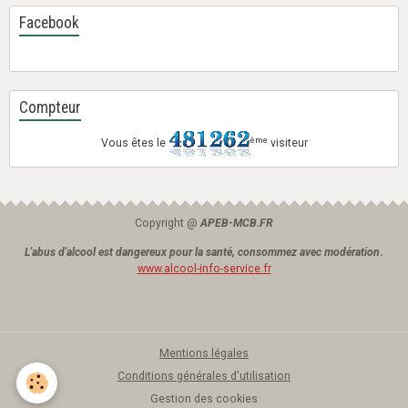
Facebook
Compteur
ème
Vous êtes le
visiteur
Copyright @
APEB-MCB.FR
L'abus d'alcool est dangereux pour la santé, consommez avec modération
.
www.alcool-info-service.fr
Mentions légales
Conditions générales d'utilisation
Gestion des cookies