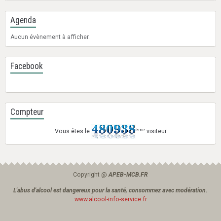
Agenda
Aucun évènement à afficher.
Facebook
Compteur
ème
Vous êtes le
visiteur
Copyright @
APEB-MCB.FR
L'abus d'alcool est dangereux pour la santé, consommez avec modération
.
www.alcool-info-service.fr