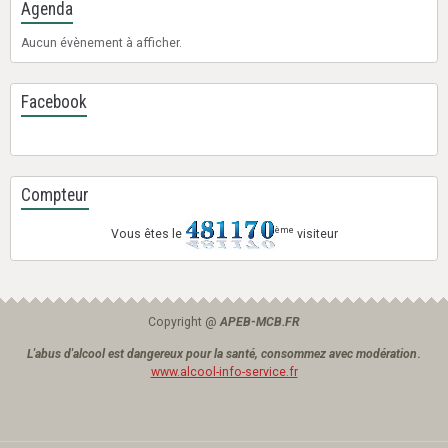
Agenda
Aucun évènement à afficher.
Facebook
Compteur
ème
Vous êtes le
visiteur
Copyright @
APEB-MCB.FR
L'abus d'alcool est dangereux pour la santé, consommez avec modération
.
www.alcool-info-service.fr