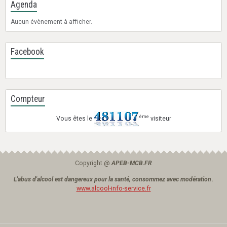
Agenda
Aucun évènement à afficher.
Facebook
Compteur
ème
Vous êtes le
visiteur
Copyright @
APEB-MCB.FR
L'abus d'alcool est dangereux pour la santé, consommez avec modération
.
www.alcool-info-service.fr