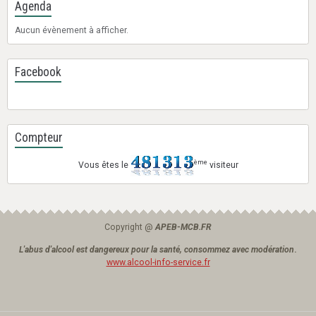
Agenda
Aucun évènement à afficher.
Facebook
Compteur
ème
Vous êtes le
visiteur
Copyright @
APEB-MCB.FR
L'abus d'alcool est dangereux pour la santé, consommez avec modération
.
www.alcool-info-service.fr