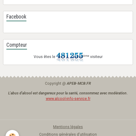
Facebook
Compteur
ème
Vous êtes le
visiteur
Copyright @
APEB-MCB.FR
L'abus d'alcool est dangereux pour la santé, consommez avec modération
.
www.alcool-info-service.fr
Mentions légales
Conditions générales d'utilisation