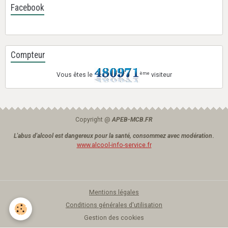
Facebook
Compteur
ème
Vous êtes le
visiteur
Copyright @
APEB-MCB.FR
L'abus d'alcool est dangereux pour la santé, consommez avec modération
.
www.alcool-info-service.fr
Mentions légales
Conditions générales d'utilisation
Gestion des cookies