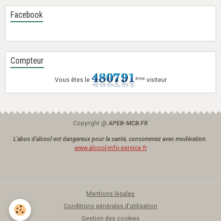
Facebook
Compteur
ème
Vous êtes le
visiteur
Copyright @
APEB-MCB.FR
L'abus d'alcool est dangereux pour la santé, consommez avec modération
.
www.alcool-info-service.fr
Mentions légales
Conditions générales d'utilisation
Gestion des cookies