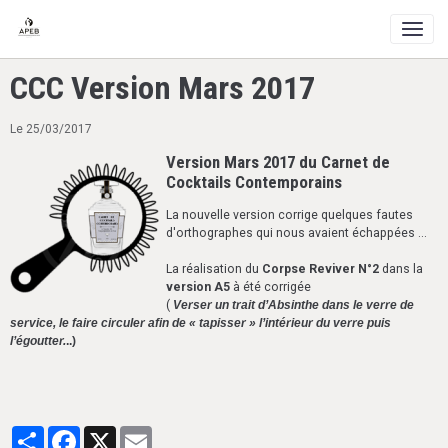
CCC Version Mars 2017
Le 25/03/2017
Version Mars 2017 du Carnet de
Cocktails Contemporains
La nouvelle version corrige quelques fautes
d'orthographes qui nous avaient échappées ...
La réalisation du
Corpse Reviver N°2
dans la
version A5
à été corrigée
(
Verser un trait d’Absinthe dans le verre de
service, le faire circuler afin de « tapisser » l’intérieur du verre puis
l’égoutter.
..)
Partager
Facebook
X
Email