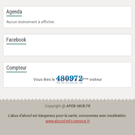
Agenda
Aucun évènement à afficher.
Facebook
Compteur
ème
Vous êtes le
visiteur
Copyright @
APEB-MCB.FR
L'abus d'alcool est dangereux pour la santé, consommez avec modération
.
www.alcool-info-service.fr