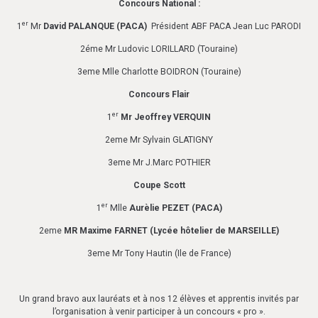
Concours National :
er
1
Mr
David PALANQUE (PACA)
Président ABF PACA Jean Luc PARODI
2éme Mr Ludovic LORILLARD (Touraine)
3eme Mlle Charlotte BOIDRON (Touraine)
Concours Flair
er
1
Mr Jeoffrey VERQUIN
2eme Mr Sylvain GLATIGNY
3eme Mr J.Marc POTHIER
Coupe Scott
er
1
Mlle
Aurèlie PEZET (PACA)
2eme
MR Maxime FARNET (Lycée hôtelier de MARSEILLE)
3eme Mr Tony Hautin (Ile de France)
Un grand bravo aux lauréats et à nos 12 élèves et apprentis invités par
l’organisation à venir participer à un concours « pro ».