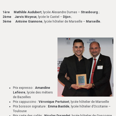
1ère Mathilde Audubert
, lycée Alexandre Dumas –
Strasbourg
;
2ème Jarvis Moyeux
, lycée le Castel –
Dijon
;
3ème Antoine Giannone
, lycée hôtelier de Marseille –
Marseille.
Prix expresso :
Amandine
Lefèvre
, lycée des métiers
de Bazeilles
Prix cappuccino :
Véronique Pertuiset
, lycée hôtelier de Marseille
Prix boisson signature :
Emma Bastide
, lycée hôtelier d’Occitanie –
Toulouse
Prix carte des cafés :
Nicolas Durandet
, lycée hôtelier de Gascogne