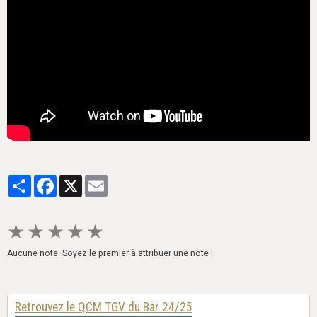
Partager
Facebook
X
Email
★
★
★
★
★
Aucune note. Soyez le premier à attribuer une note !
Retrouvez le QCM TGV du Bar 24/25