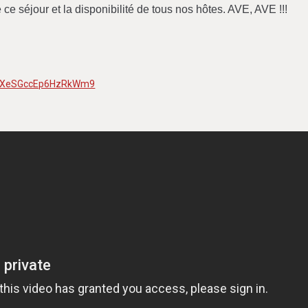
 ce séjour et la disponibilité de tous nos hôtes. AVE, AVE !!!
s/mXeSGccEp6HzRkWm9