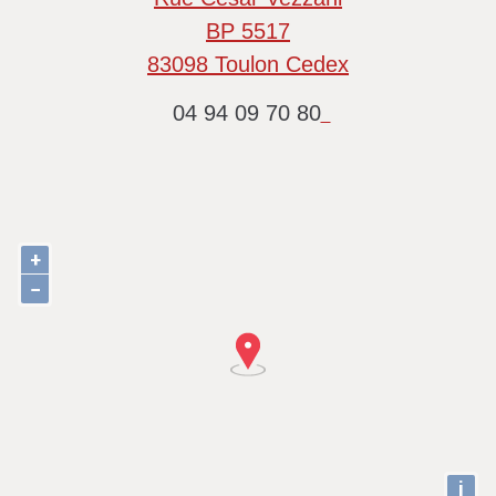
BP 5517
83098 Toulon Cedex
04 94 09 70 80
+
−
i