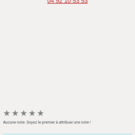
04 92 10 53 53
★
★
★
★
★
Aucune note. Soyez le premier à attribuer une note !