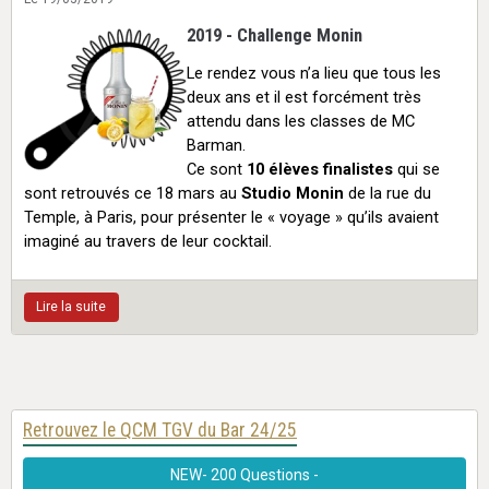
2019 - Challenge Monin
Le rendez vous n’a lieu que tous les
deux ans et il est forcément très
attendu dans les classes de MC
Barman.
Ce sont
10 élèves finalistes
qui se
sont retrouvés ce 18 mars au
Studio Monin
de la rue du
Temple, à Paris, pour présenter le « voyage » qu’ils avaient
imaginé au travers de leur cocktail.
Lire la suite
Retrouvez le QCM TGV du Bar 24/25
NEW- 200 Questions -