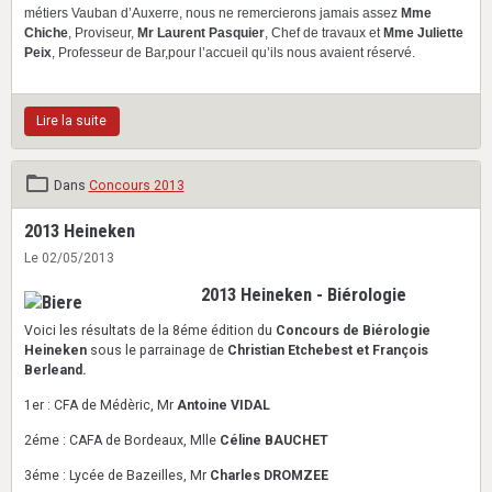
métiers Vauban d’Auxerre, nous ne remercierons jamais assez
Mme
Chiche
, Proviseur,
Mr Laurent Pasquier
, Chef de travaux et
Mme Juliette
Peix
, Professeur de Bar,pour l’accueil qu’ils nous avaient réservé.
Lire la suite
Dans
Concours 2013
2013 Heineken
Le 02/05/2013
2013 Heineken - Biérologie
Voici les résultats de la 8éme édition du
Concours de Biérologie
Heineken
sous le parrainage de
Christian Etchebest et François
Berleand.
1er : CFA de Médèric, Mr
Antoine VIDAL
2éme : CAFA de Bordeaux, Mlle
Céline BAUCHET
3éme : Lycée de Bazeilles, Mr
Charles DROMZEE