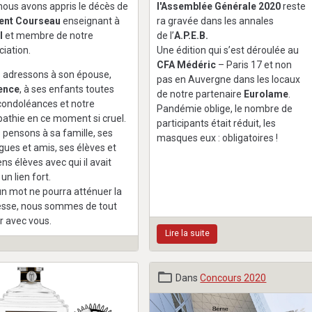
nous avons appris le décès de
l'Assemblée Générale 2020
reste
ent Courseau
enseignant à
ra gravée dans les annales
l
et membre de notre
de l’
A.P.E.B.
ciation.
Une édition qui s’est déroulée au
CFA Médéric
– Paris 17 et non
 adressons à son épouse,
pas en Auvergne dans les locaux
ence
, à ses enfants toutes
de notre partenaire
Eurolame
.
condoléances et notre
Pandémie oblige, le nombre de
athie en ce moment si cruel.
participants était réduit, les
 pensons à sa famille, ses
masques eux : obligatoires !
ègues et amis, ses élèves et
ns élèves avec qui il avait
 un lien fort.
n mot ne pourra atténuer la
tesse, nous sommes de tout
r avec vous.
Lire la suite
Dans
Concours 2020