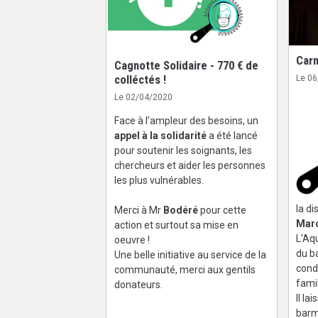
Carn
Cagnotte Solidaire - 770 € de
colléctés !
Le 0
Le 02/04/2020
Face à l’ampleur des besoins, un
appel à la solidarité
a été lancé
pour soutenir les soignants, les
chercheurs et aider les personnes
les plus vulnérables.
la di
Merci à Mr
Bodéré
pour cette
Mar
action et surtout sa mise en
L'Aq
oeuvre !
du b
Une belle initiative au service de la
cond
communauté, merci aux gentils
famil
donateurs.
Il la
barm