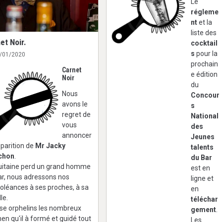
Le
régleme
nt
et la
liste des
et Noir.
cocktail
s
pour la
6/01/2020
prochain
Carnet
e édition
Noir
du
Nous
Concour
avons le
s
regret de
National
vous
des
annoncer
Jeunes
sparition de
Mr Jacky
talents
chon
.
du Bar
uitaine perd un grand homme
est en
ar, nous adressons nos
ligne et
oléances
à ses proches, à sa
en
le.
téléchar
isse orphelins les nombreux
gement
.
en qu'il à formé et guidé tout
Les