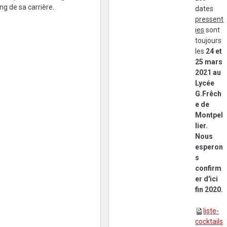
ng de sa carrière.
dates
pressent
ies
sont
toujours
les
24 et
25 mars
2021 au
Lycée
G.Frêch
e de
Montpel
lier.
Nous
esperon
s
confirm
er d'ici
fin 2020.
liste-
cocktails