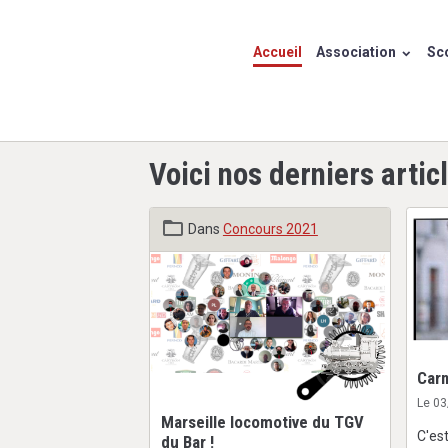
Accueil
Association
Sco
Voici nos derniers artic
Dans
Concours 2021
Carn
Le 0
Marseille locomotive du TGV
C'es
du Bar !