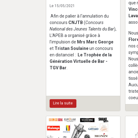
que 
Le 15/05/2021
Vinc
Lava
Afin de palier à l‘annulation du
asso
concours
CNJTB
(
Concours
National des Jeunes Talents du Bar
),
Nous
L’APEB a organisé grâce à
Flor
l’impulsion de
Mrs Marc George
nos 
et
Tristan Soulaine
un concours
symp
en distanciel :
Le Trophée de la
Nous
Génération Virtuelle de Bar -
coll
TGV Bar
.
ancie
tissé
Aucu
tris
coeu
Lire la suite