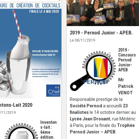
2019 - Pernod Junior - APEB.
Le 08/11/2019
2019 -
Concours
Pernod
Junior-
APEB
Mr
Patrick
VENOT
Responsable prestige de la
ntons-Lait 2020
Société Pernod
a accueilli
23
finalistes
le 14 octobre dernier au
8/11/2019
Lycée Jean Drouant
, rue Médéric
Inventon
à Paris, pour la finale du
Trophée
s-lait :
Pernod Junior – APEB
.
6ème
édition.